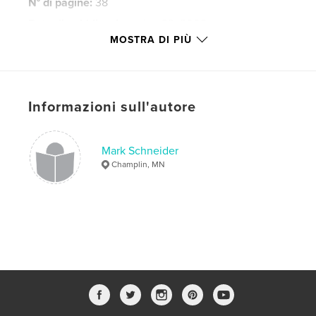
N° di pagine:
38
Data di pubblicazione:
lug 23, 2008
MOSTRA DI PIÙ
Lingua
English
Parole chiave
,
,
,
Love
Recovery
Alone
Children
Informazioni sull'autore
Mark Schneider
Champlin, MN