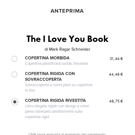
ANTEPRIMA
The I Love You Book
di
Mark Ragar Schneider
COPERTINA MORBIDA
31,46 €
Copertina plastificata lucida, flessibile
COPERTINA RIGIDA CON
44,48 €
SOVRACCOPERTA
Sovraccoperta a colori pieni su copertina
in lino
COPERTINA RIGIDA RIVESTITA
48,75 €
Libro rilegato rigido con design a colori
pieno stampato direttamente sulla
copertina rigid
L'IVA verrà aggiunta al momento del pagamento.