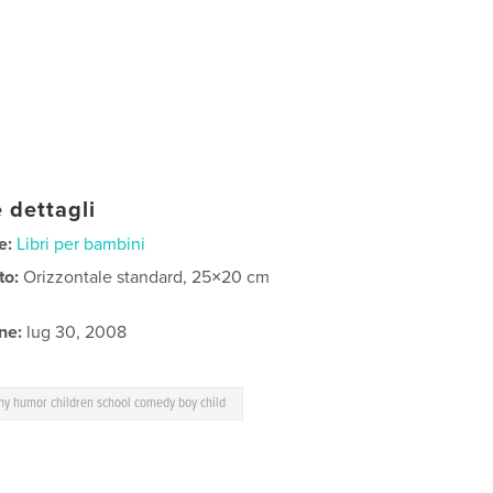
 dettagli
e:
Libri per bambini
to:
Orizzontale standard, 25×20 cm
ne:
lug 30, 2008
ny humor children school comedy boy child