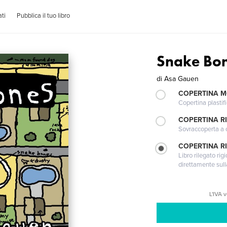
ti
Pubblica il tuo libro
Snake Bo
di
Asa Gauen
COPERTINA 
Copertina plastifi
COPERTINA R
Sovraccoperta a co
COPERTINA RI
Libro rilegato ri
direttamente sull
L'IVA 