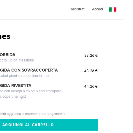
Registrati
Accedi
nes
MORBIDA
33,26 €
cata lucida, flessibile
IGIDA CON SOVRACCOPERTA
43,26 €
lori pieni su copertina in lino
GIDA RIVESTITA
44,26 €
gido con design a colori pieno stampato
a copertina rigid
verrà aggiunta al momento del pagamento.