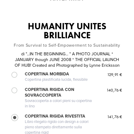
HUMANITY UNITES
BRILLIANCE
From Survival to Self-Empowerment to Sustainability
di
"...IN THE BEGINNING... " A PHOTO JOURNAL *
JANUARY though JUNE 2008 * THE OFFICIAL LAUNCH
OF HUB! Created and Photographed by Lynne Ericksson
COPERTINA MORBIDA
129,91 €
Copertina plastificata lucida, flessibile
COPERTINA RIGIDA CON
140,76 €
SOVRACCOPERTA
Sovraccoperta a colori pieni su copertina
in lino
COPERTINA RIGIDA RIVESTITA
141,76 €
Libro rilegato rigido con design a colori
pieno stampato direttamente sulla
copertina rigid