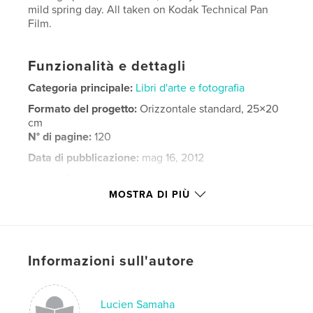
mild spring day. All taken on Kodak Technical Pan
Film.
Funzionalità e dettagli
Categoria principale:
Libri d'arte e fotografia
Formato del progetto:
Orizzontale standard, 25×20
cm
N° di pagine:
120
Data di pubblicazione:
mag 16, 2012
Lingua
English
MOSTRA DI PIÙ
Parole chiave
,
,
,
Black and White
Technical Pan
Central Park
,
NYC
Manhattan
Informazioni sull'autore
,
Spring
,
March
,
Black&White
,
B&W
,
Lucien Samaha
Kodak
,
Flim
,
Park
,
Tribeca
,