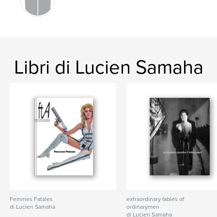
Soho
,
Street
,
1980's
,
80's
,
Eighties
Libri di Lucien Samaha
Femmes Fatales
extraordinary fables of
di Lucien Samaha
ordinarymen
di Lucien Samaha