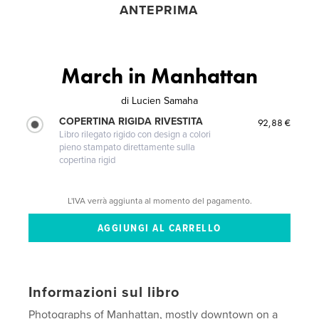
ANTEPRIMA
March in Manhattan
di
Lucien Samaha
COPERTINA RIGIDA RIVESTITA
92,88 €
Libro rilegato rigido con design a colori
pieno stampato direttamente sulla
copertina rigid
L'IVA verrà aggiunta al momento del pagamento.
Informazioni sul libro
Photographs of Manhattan, mostly downtown on a