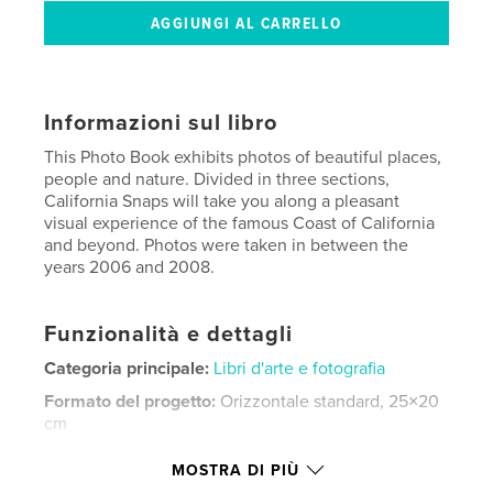
Informazioni sul libro
This Photo Book exhibits photos of beautiful places,
people and nature. Divided in three sections,
California Snaps will take you along a pleasant
visual experience of the famous Coast of California
and beyond. Photos were taken in between the
years 2006 and 2008.
Funzionalità e dettagli
Categoria principale:
Libri d'arte e fotografia
Formato del progetto:
Orizzontale standard, 25×20
cm
N° di pagine:
94
MOSTRA DI PIÙ
Data di pubblicazione:
ago 27, 2008