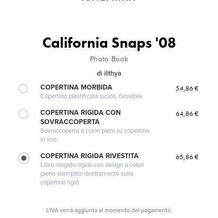
California Snaps '08
Photo Book
di
ilithya
COPERTINA MORBIDA
54,86 €
Copertina plastificata lucida, flessibile
COPERTINA RIGIDA CON
64,86 €
SOVRACCOPERTA
Sovraccoperta a colori pieni su copertina
in lino
COPERTINA RIGIDA RIVESTITA
65,86 €
Libro rilegato rigido con design a colori
pieno stampato direttamente sulla
copertina rigid
L'IVA verrà aggiunta al momento del pagamento.