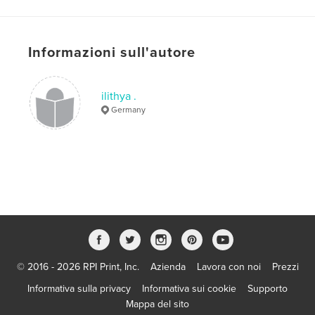
Lingua
English
Parole chiave
Informazioni sull'autore
,
,
,
,
art
animals
nature
people
landscapes
ilithya .
Germany
© 2016 - 2026 RPI Print, Inc.
Azienda
Lavora con noi
Prezzi
Informativa sulla privacy
Informativa sui cookie
Supporto
Mappa del sito