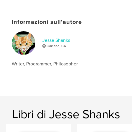
Lingua
English
Parole chiave
,
Informazioni sull'autore
pets
cats
Jesse Shanks
Oakland, CA
Writer, Programmer, Philosopher
Libri di Jesse Shanks