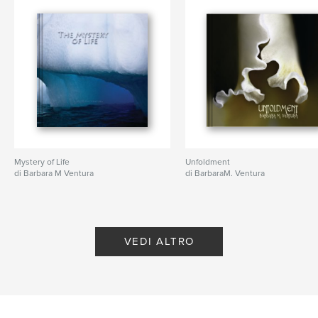
Mystery of Life
Unfoldment
di Barbara M Ventura
di BarbaraM. Ventura
VEDI ALTRO