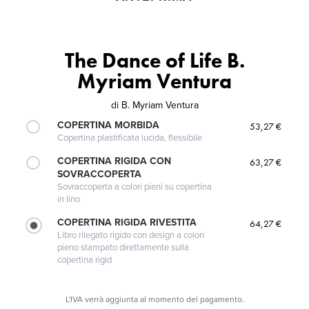
The Dance of Life B.
Myriam Ventura
di
B. Myriam Ventura
COPERTINA MORBIDA
53,27 €
Copertina plastificata lucida, flessibile
COPERTINA RIGIDA CON
63,27 €
SOVRACCOPERTA
Sovraccoperta a colori pieni su copertina
in lino
COPERTINA RIGIDA RIVESTITA
64,27 €
Libro rilegato rigido con design a colori
pieno stampato direttamente sulla
copertina rigid
L'IVA verrà aggiunta al momento del pagamento.