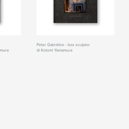
Peter Gabriëlse - box sculptor
amura
di Kotomi Yamamura