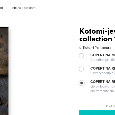
ti
Pubblica il tuo libro
Kotomi-je
collection
di
Kotomi Yamamura
COPERTINA 
Copertina plastifi
COPERTINA R
Sovraccoperta a co
COPERTINA RI
Libro rilegato ri
direttamente sull
L'IVA 