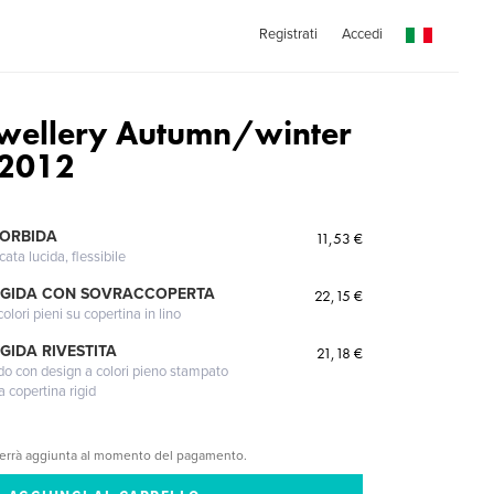
Registrati
Accedi
wellery Autumn/winter
 2012
MORBIDA
11,53 €
cata lucida, flessibile
IGIDA CON SOVRACCOPERTA
22,15 €
lori pieni su copertina in lino
GIDA RIVESTITA
21,18 €
gido con design a colori pieno stampato
a copertina rigid
verrà aggiunta al momento del pagamento.