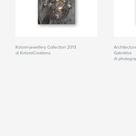
Kotomi-jewellery Collection 2013
Architectur
di KotomiCreations
Gabriëlse
di photogr