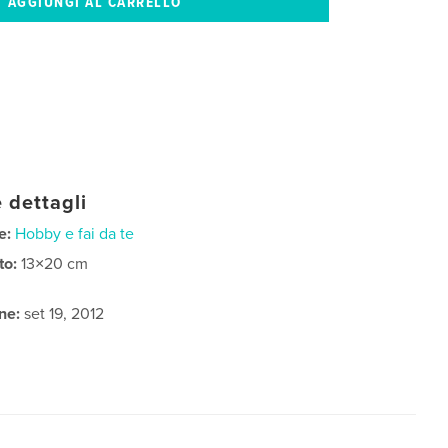
 dettagli
e:
Hobby e fai da te
to:
13×20 cm
ne:
set 19, 2012