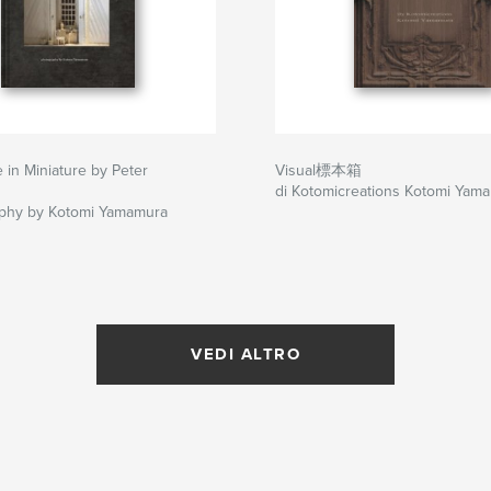
e in Miniature by Peter
Visual標本箱
di Kotomicreations Kotomi Yam
aphy by Kotomi Yamamura
VEDI ALTRO