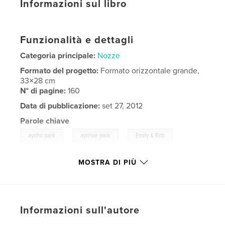
Informazioni sul libro
Funzionalità e dettagli
Categoria principale:
Nozze
Formato del progetto:
Formato orizzontale grande,
33×28 cm
N° di pagine:
160
Data di pubblicazione:
set 27, 2012
Parole chiave
,
,
,
aynho park
aynhoe park
Emily & Rob
Fez Photography
MOSTRA DI PIÙ
,
Mike Parker
,
aynho
,
aynhoe
,
wedding
,
Emily
,
Rob
,
Sky
,
Church
,
Informazioni sull'autore
www.fezphoto.com