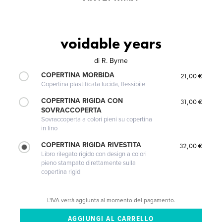
voidable years
di
R. Byrne
COPERTINA MORBIDA
21,00 €
Copertina plastificata lucida, flessibile
COPERTINA RIGIDA CON
31,00 €
SOVRACCOPERTA
Sovraccoperta a colori pieni su copertina
in lino
COPERTINA RIGIDA RIVESTITA
32,00 €
Libro rilegato rigido con design a colori
pieno stampato direttamente sulla
copertina rigid
L'IVA verrà aggiunta al momento del pagamento.