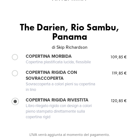
The Darien, Rio Sambu,
Panama
di
Skip Richardson
COPERTINA MORBIDA
109,85 €
Copertina plastificata lucida, flessibile
COPERTINA RIGIDA CON
119,85 €
SOVRACCOPERTA
Sovraccoperta a colori pieni su copertina
in lino
COPERTINA RIGIDA RIVESTITA
120,85 €
Libro rilegato rigido con design a colori
pieno stampato direttamente sulla
copertina rigid
L'IVA verrà aggiunta al momento del pagamento.