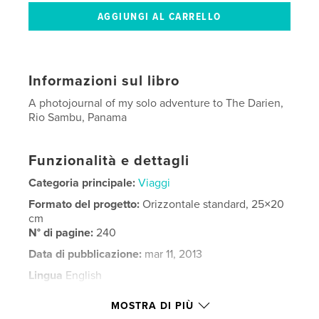
Informazioni sul libro
A photojournal of my solo adventure to The Darien,
Rio Sambu, Panama
Funzionalità e dettagli
Categoria principale:
Viaggi
Formato del progetto:
Orizzontale standard, 25×20
cm
N° di pagine:
240
Data di pubblicazione:
mar 11, 2013
Lingua
English
Parole chiave
MOSTRA DI PIÙ
,
,
,
Darien Gap
Adventure
Travel
Panama