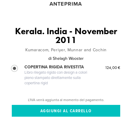
ANTEPRIMA
Kerala. India - November
2011
Kumaracom, Periyer, Munnar and Cochin
di
Shelagh Wooster
COPERTINA RIGIDA RIVESTITA
124,00 €
Libro rilegato rigido con design a colori
pieno stampato direttamente sulla
copertina rigid
L'IVA verrà aggiunta al momento del pagamento.