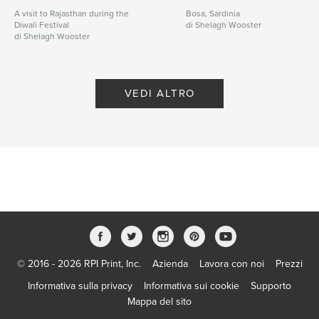
A visit to Rajasthan during the
Bosa, Sardinia
Diwali Festival
di Shelagh Wooster
di Shelagh Wooster
VEDI ALTRO
© 2016 - 2026 RPI Print, Inc.
Azienda
Lavora con noi
Prezzi
Informativa sulla privacy
Informativa sui cookie
Supporto
Mappa del sito