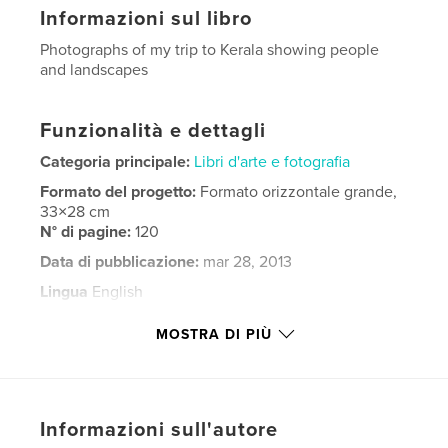
Informazioni sul libro
Photographs of my trip to Kerala showing people
and landscapes
Funzionalità e dettagli
Categoria principale:
Libri d'arte e fotografia
Formato del progetto:
Formato orizzontale grande,
33×28 cm
N° di pagine:
120
Data di pubblicazione:
mar 28, 2013
Lingua
English
Parole chiave
MOSTRA DI PIÙ
,
,
,
,
travel
photography
india
kerala
,
people
landscape
Informazioni sull'autore