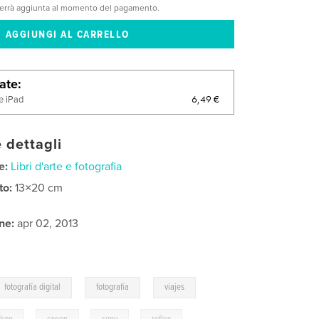
verrà aggiunta al momento del pagamento.
late
6,49 €
e iPad
 dettagli
e:
Libri d'arte e fotografia
to:
13×20 cm
ne:
apr 02, 2013
,
,
fotografía digital
fotografía
viajes