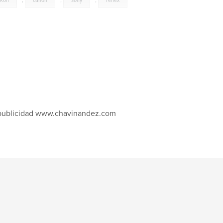
ikon
,
canon
,
sony
,
reflex
 y publicidad www.chavinandez.com