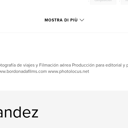
,
composición
,
n
MOSTRA DI PIÙ
tografía de viajes y Filmación aérea Producción para editorial
w.bordonadafilms.com www.photolocus.net
Nandez