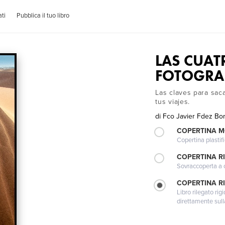
ti
Pubblica il tuo libro
LAS CUAT
FOTOGRAF
Las claves para saca
tus viajes.
di
Fco Javier Fdez Bo
COPERTINA 
Copertina plastifi
COPERTINA R
Sovraccoperta a co
COPERTINA RI
Libro rilegato ri
direttamente sull