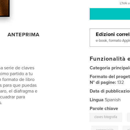
L'IVA 
Edizioni corre
ANTEPRIMA
e-book, formato Appl
Funzionalità e
una serie de claves
Categoria principal
ximo partido a tu
Formato del proget
n formato de libro
N° di pagine:
132
as para que puedas
aro, el diafragma e
Data di pubblicazio
ncuadrar para
Lingua
Spanish
s.
Parole chiave
,
claves fotografía