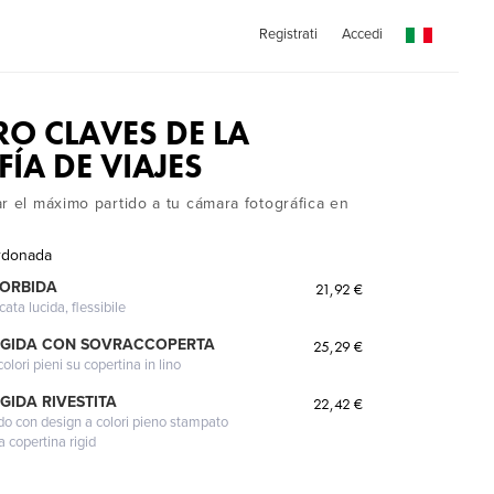
Registrati
Accedi
RO CLAVES DE LA
ÍA DE VIAJES
r el máximo partido a tu cámara fotográfica en
rdonada
MORBIDA
21,92 €
cata lucida, flessibile
IGIDA CON SOVRACCOPERTA
25,29 €
lori pieni su copertina in lino
GIDA RIVESTITA
22,42 €
gido con design a colori pieno stampato
a copertina rigid