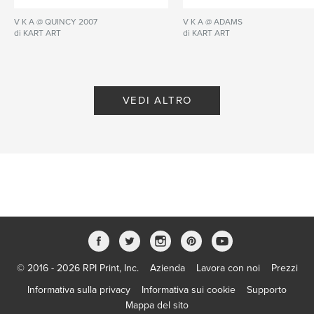
V K A @ QUINCY 2007
V K A @ ADAMS
di KART ART
di KART ART
VEDI ALTRO
© 2016 - 2026 RPI Print, Inc.
Azienda
Lavora con noi
Prezzi
Informativa sulla privacy
Informativa sui cookie
Supporto
Mappa del sito