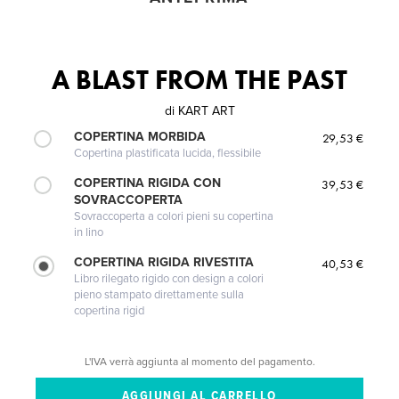
A BLAST FROM THE PAST
di
KART ART
COPERTINA MORBIDA
29,53 €
Copertina plastificata lucida, flessibile
COPERTINA RIGIDA CON
39,53 €
SOVRACCOPERTA
Sovraccoperta a colori pieni su copertina
in lino
COPERTINA RIGIDA RIVESTITA
40,53 €
Libro rilegato rigido con design a colori
pieno stampato direttamente sulla
copertina rigid
L'IVA verrà aggiunta al momento del pagamento.