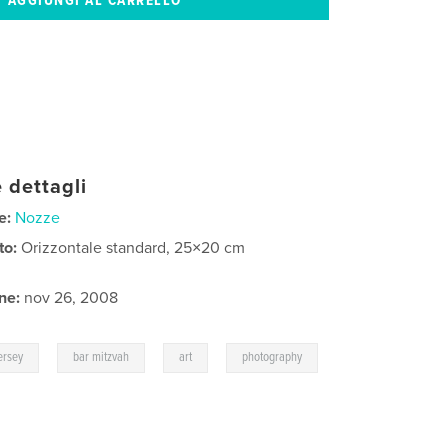
 dettagli
e:
Nozze
to:
Orizzontale standard, 25×20 cm
ne:
nov 26, 2008
,
,
,
ersey
bar mitzvah
art
photography