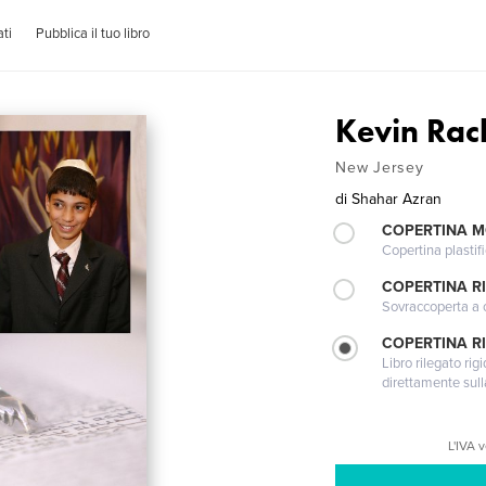
ti
Pubblica il tuo libro
Kevin Rac
New Jersey
di
Shahar Azran
COPERTINA 
Copertina plastifi
COPERTINA R
Sovraccoperta a co
COPERTINA RI
Libro rilegato ri
direttamente sull
L'IVA 