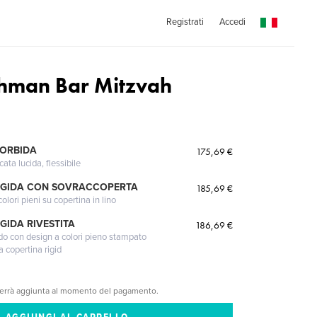
Registrati
Accedi
hman Bar Mitzvah
MORBIDA
175,69 €
cata lucida, flessibile
IGIDA CON SOVRACCOPERTA
185,69 €
lori pieni su copertina in lino
GIDA RIVESTITA
186,69 €
gido con design a colori pieno stampato
a copertina rigid
verrà aggiunta al momento del pagamento.