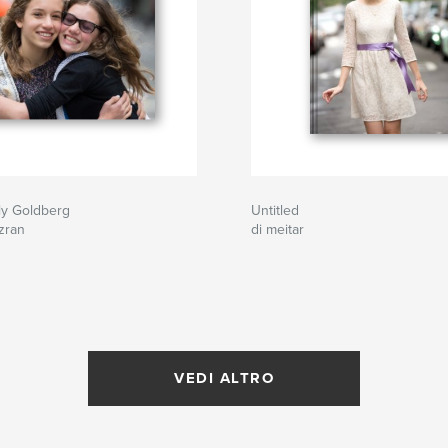
ly Goldberg
Untitled
zran
di meitar
VEDI ALTRO