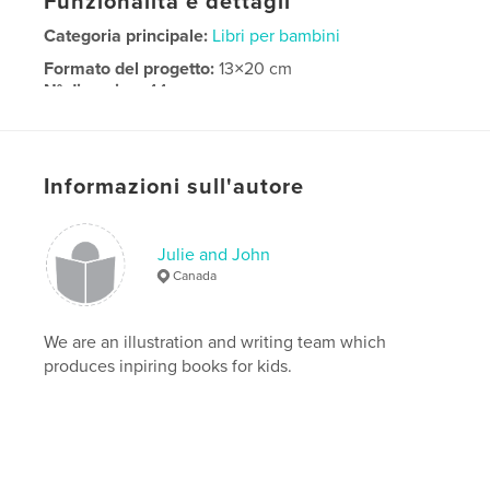
Funzionalità e dettagli
Categoria principale:
Libri per bambini
Formato del progetto:
13×20 cm
N° di pagine:
44
Data di pubblicazione:
nov 27, 2008
Informazioni sull'autore
Julie and John
Canada
We are an illustration and writing team which
produces inpiring books for kids.