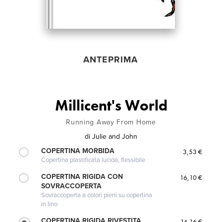
ANTEPRIMA
Millicent's World
Running Away From Home
di
Julie and John
COPERTINA MORBIDA
3,53 €
Copertina plastificata lucida, flessibile
COPERTINA RIGIDA CON
16,10 €
SOVRACCOPERTA
Sovraccoperta a colori pieni su copertina
in lino
COPERTINA RIGIDA RIVESTITA
14,16 €