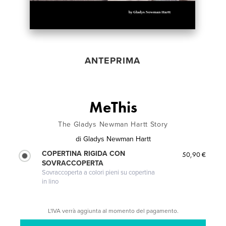
ANTEPRIMA
MeThis
The Gladys Newman Hartt Story
di
Gladys Newman Hartt
COPERTINA RIGIDA CON
50,90 €
SOVRACCOPERTA
Sovraccoperta a colori pieni su copertina
in lino
L'IVA verrà aggiunta al momento del pagamento.