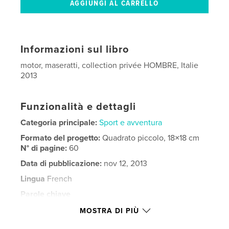
Informazioni sul libro
motor, maseratti, collection privée HOMBRE, Italie
2013
Funzionalità e dettagli
Categoria principale:
Sport e avventura
Formato del progetto:
Quadrato piccolo, 18×18 cm
N° di pagine:
60
Data di pubblicazione:
nov 12, 2013
Lingua
French
Parole chiave
,
,
,
collection privée
cyril perregaux
maseratti
MOSTRA DI PIÙ