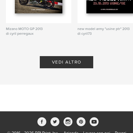
Mizano MOTO GP 2013
new model army "usine ptr" 2013
di cyril perregaux
di cyril73
VEDI ALTRO