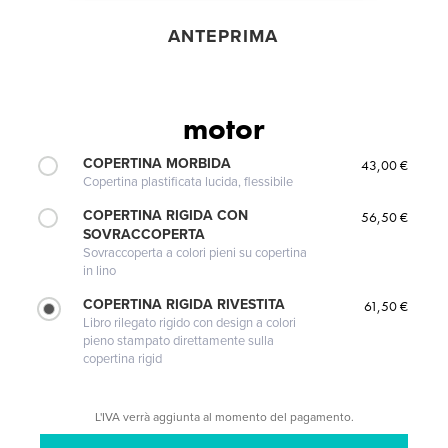
ANTEPRIMA
motor
COPERTINA MORBIDA
43,00 €
Copertina plastificata lucida, flessibile
COPERTINA RIGIDA CON
56,50 €
SOVRACCOPERTA
Sovraccoperta a colori pieni su copertina
in lino
COPERTINA RIGIDA RIVESTITA
61,50 €
Libro rilegato rigido con design a colori
pieno stampato direttamente sulla
copertina rigid
L'IVA verrà aggiunta al momento del pagamento.