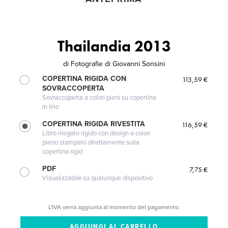
Thailandia 2013
di
Fotografie di Giovanni Sonsini
COPERTINA RIGIDA CON
113,59 €
SOVRACCOPERTA
Sovraccoperta a colori pieni su copertina
in lino
COPERTINA RIGIDA RIVESTITA
116,59 €
Libro rilegato rigido con design a colori
pieno stampato direttamente sulla
copertina rigid
PDF
7,75 €
Visualizzabile su qualunque dispositivo
L'IVA verrà aggiunta al momento del pagamento.