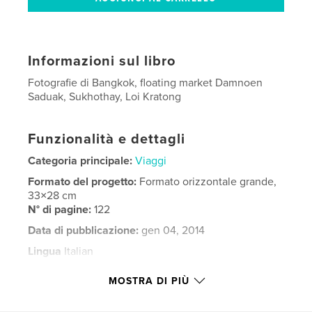
Informazioni sul libro
Fotografie di Bangkok, floating market Damnoen
Saduak, Sukhothay, Loi Kratong
Funzionalità e dettagli
Categoria principale:
Viaggi
Formato del progetto:
Formato orizzontale grande,
33×28 cm
N° di pagine:
122
Data di pubblicazione:
gen 04, 2014
Lingua
Italian
Parole chiave
MOSTRA DI PIÙ
,
,
,
Loi Kratong
Sukhothay
Ayutthaya