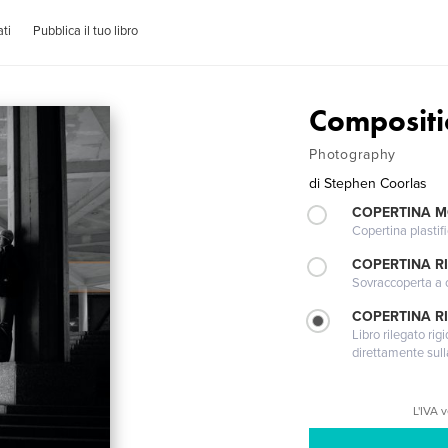
ti
Pubblica il tuo libro
Composit
Photography
di
Stephen Coorlas
COPERTINA 
Copertina plastifi
COPERTINA R
Sovraccoperta a co
COPERTINA RI
Libro rilegato ri
direttamente sull
L'IVA 