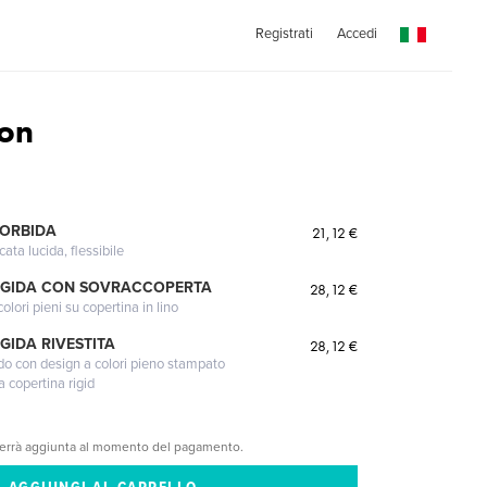
Registrati
Accedi
ion
MORBIDA
21,12 €
cata lucida, flessibile
IGIDA CON SOVRACCOPERTA
28,12 €
lori pieni su copertina in lino
GIDA RIVESTITA
28,12 €
gido con design a colori pieno stampato
a copertina rigid
verrà aggiunta al momento del pagamento.