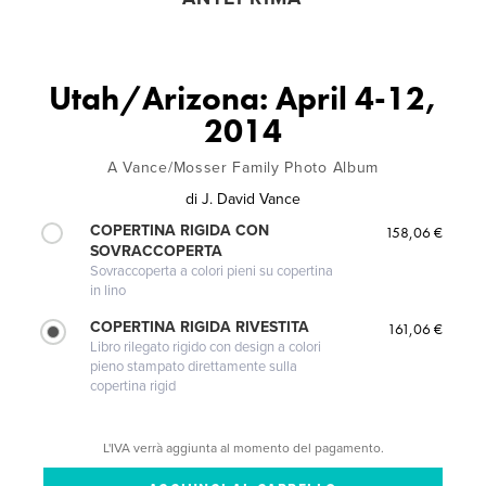
Utah/Arizona: April 4-12,
2014
A Vance/Mosser Family Photo Album
di
J. David Vance
COPERTINA RIGIDA CON
158,06 €
SOVRACCOPERTA
Sovraccoperta a colori pieni su copertina
in lino
COPERTINA RIGIDA RIVESTITA
161,06 €
Libro rilegato rigido con design a colori
pieno stampato direttamente sulla
copertina rigid
L'IVA verrà aggiunta al momento del pagamento.