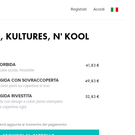
Registrati
Accedi
 KULTURES, N' KOOL
MORBIDA
41,83 €
cata lucida, flessibile
IGIDA CON SOVRACCOPERTA
49,83 €
lori pieni su copertina in lino
GIDA RIVESTITA
52,83 €
gido con design a colori pieno stampato
a copertina rigid
verrà aggiunta al momento del pagamento.