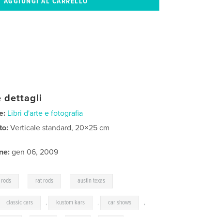
 dettagli
e:
Libri d'arte e fotografia
to:
Verticale standard, 20×25 cm
ne:
gen 06, 2009
,
,
 rods
rat rods
austin texas
classic cars
,
kustom kars
,
car shows
,