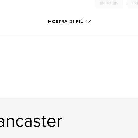
hot rod cars
,
roc
chrome
MOSTRA DI PIÙ
Lancaster