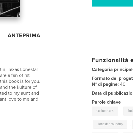
ANTEPRIMA
Funzionalità e
tin, Texas Lonestar
Categoria principal
re a fan of rat
Formato del proget
this book is for you.
N° di pagine:
40
and the kulture of
ated to my aunt and
Data di pubblicazio
tant love to me and
Parole chiave
,
custom cars
hot
,
lonestar roundup
,