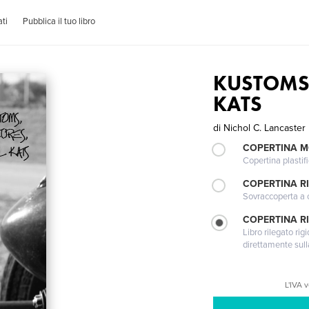
ti
Pubblica il tuo libro
KUSTOMS,
KATS
di
Nichol C. Lancaster
COPERTINA 
Copertina plastifi
COPERTINA R
Sovraccoperta a co
COPERTINA RI
Libro rilegato ri
direttamente sull
L'IVA 