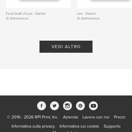
Final Draft of Lee - Daniel
Lee - Daniel
di dlamoureux
di dlamoureux
VEDI ALTRO
© 2016 - 2026 RPI Print, Inc.
Azienda
Lavora con noi
Prezzi
Informativa sulla privacy
Informativa sui cookie
Supporto