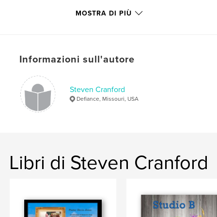
Parole chiave
MOSTRA DI PIÙ
,
,
,
amateur baseball
Creve Coeur
baseball
Missouri
Informazioni sull'autore
Steven Cranford
Defiance, Missouri, USA
Libri di Steven Cranford