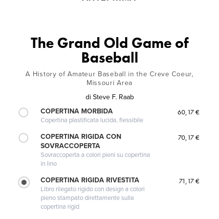
The Grand Old Game of
Baseball
A History of Amateur Baseball in the Creve Coeur,
Missouri Area
di
Steve F. Raab
COPERTINA MORBIDA
60,17 €
Copertina plastificata lucida, flessibile
COPERTINA RIGIDA CON
70,17 €
SOVRACCOPERTA
Sovraccoperta a colori pieni su copertina
in lino
COPERTINA RIGIDA RIVESTITA
71,17 €
Libro rilegato rigido con design a colori
pieno stampato direttamente sulla
copertina rigid