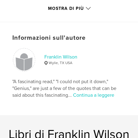
Data di pubblicazione:
set 14, 2014
MOSTRA DI PIÙ
Lingua
English
Parole chiave
,
Carlsbad Tombstone Ft. Davis
Concordia Cemetery
Informazioni sull'autore
Franklin Wilson
Wylie, TX USA
"A fascinating read," "I could not put it down,"
"Genius," are just a few of the quotes that can be
said about this fascinating...
Continua a leggere
Libri di Franklin Wilson