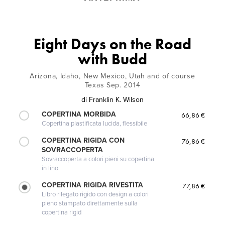
Eight Days on the Road
with Budd
Arizona, Idaho, New Mexico, Utah and of course
Texas Sep. 2014
di
Franklin K. Wilson
COPERTINA MORBIDA
66,86 €
Copertina plastificata lucida, flessibile
COPERTINA RIGIDA CON
76,86 €
SOVRACCOPERTA
Sovraccoperta a colori pieni su copertina
in lino
COPERTINA RIGIDA RIVESTITA
77,86 €
Libro rilegato rigido con design a colori
pieno stampato direttamente sulla
copertina rigid