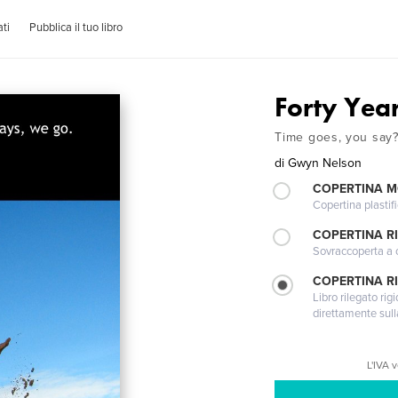
ti
Pubblica il tuo libro
Forty Yea
Time goes, you say? 
di
Gwyn Nelson
COPERTINA 
Copertina plastifi
COPERTINA R
Sovraccoperta a co
COPERTINA RI
Libro rilegato ri
direttamente sull
L'IVA 