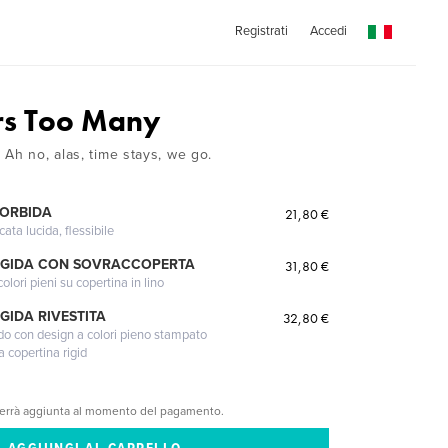
Registrati
Accedi
rs Too Many
Ah no, alas, time stays, we go.
MORBIDA
21,80 €
cata lucida, flessibile
IGIDA CON SOVRACCOPERTA
31,80 €
lori pieni su copertina in lino
GIDA RIVESTITA
32,80 €
gido con design a colori pieno stampato
a copertina rigid
verrà aggiunta al momento del pagamento.