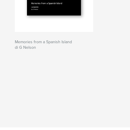
Memories from a Spanish Island
di G Nelson