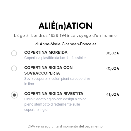
ALIÉ(n)ATION
Liège à Londres 1939-1945 Le voyage d'un homme
di
Anne-Marie Glasheen-Poncelet
COPERTINA MORBIDA
30,02 €
Copertina plastificata lucida, flessibile
COPERTINA RIGIDA CON
40,02 €
SOVRACCOPERTA
Sovraccoperta a colori pieni su copertina
in lino
COPERTINA RIGIDA RIVESTITA
41,02 €
Libro rilegato rigido con design a colori
pieno stampato direttamente sulla
copertina rigid
L'IVA verrà aggiunta al momento del pagamento.