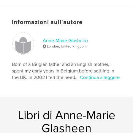
Londres. De la capitale britannique, il continua « sa »
guerre.
Informazioni sull'autore
Funzionalità e dettagli
Anne-Marie Glasheen
Categoria principale:
Biografie e memorie
London, United Kingdom
Formato del progetto:
Orizzontale standard, 25×20
cm
N° di pagine:
Born of a Belgian father and an English mother, I
34
spent my early years in Belgium before settling in
Data di pubblicazione:
mar 18, 2009
the UK. In 2002 I felt the need...
Continua a leggere
Parole chiave
,
,
,
,
artist book
memory
war
WW2
,
photography
biography
,
history
Libri di Anne-Marie
Glasheen