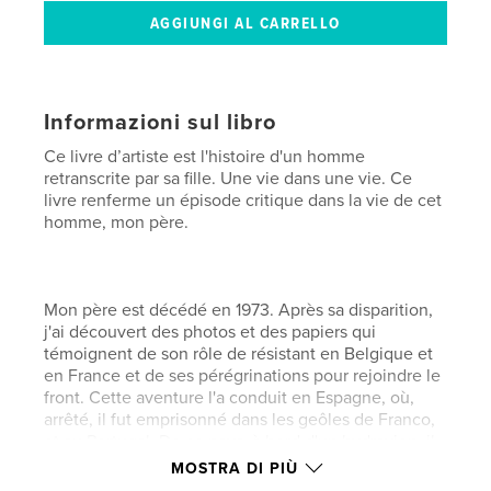
Informazioni sul libro
Ce livre d’artiste est l'histoire d'un homme
retranscrite par sa fille. Une vie dans une vie. Ce
livre renferme un épisode critique dans la vie de cet
homme, mon père.
Mon père est décédé en 1973. Après sa disparition,
j'ai découvert des photos et des papiers qui
témoignent de son rôle de résistant en Belgique et
en France et de ses pérégrinations pour rejoindre le
front. Cette aventure l'a conduit en Espagne, où,
arrêté, il fut emprisonné dans les geôles de Franco,
et au Portugal. De ce pays, à bord d'un hydravion, il
gagna ensuite l'Angleterre, via l'Irlande, où il atterrit
MOSTRA DI PIÙ
à Poole la veille de Noël 1943 avant de rejoindre