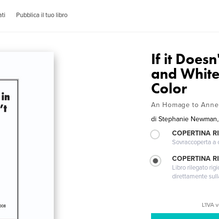
ti
Pubblica il tuo libro
If it Does
and White
Color
An Homage to Anne
di
Stephanie Newman, 
COPERTINA R
Sovraccoperta a co
COPERTINA RI
Libro rilegato ri
direttamente sull
L'IVA 