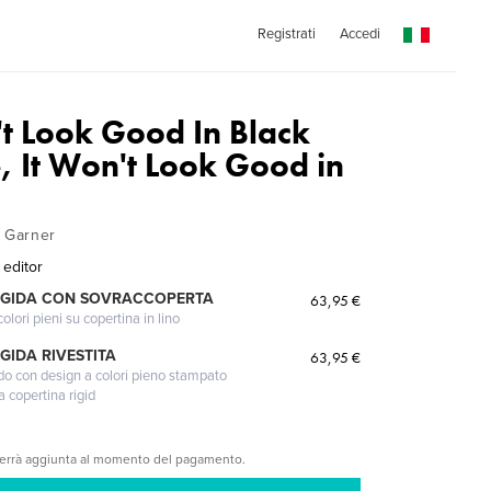
Registrati
Accedi
n't Look Good In Black
, It Won't Look Good in
 Garner
editor
IGIDA CON SOVRACCOPERTA
63,95 €
lori pieni su copertina in lino
GIDA RIVESTITA
63,95 €
gido con design a colori pieno stampato
a copertina rigid
verrà aggiunta al momento del pagamento.