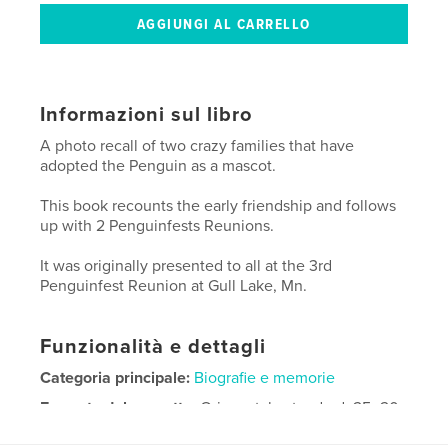
Informazioni sul libro
A photo recall of two crazy families that have
adopted the Penguin as a mascot.
This book recounts the early friendship and follows
up with 2 Penguinfests Reunions.
It was originally presented to all at the 3rd
Penguinfest Reunion at Gull Lake, Mn.
Funzionalità e dettagli
Categoria principale:
Biografie e memorie
Formato del progetto:
Orizzontale standard, 25×20
cm
N° di pagine:
80