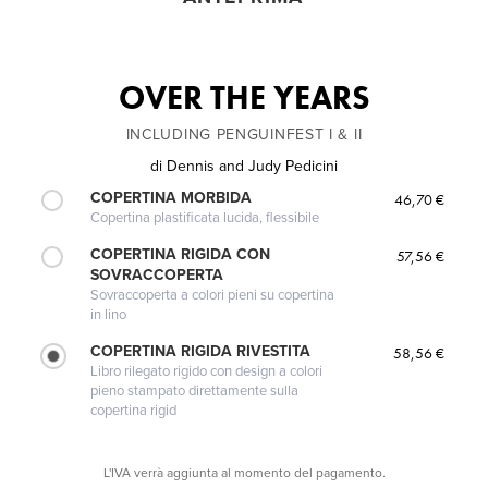
OVER THE YEARS
INCLUDING PENGUINFEST I & II
di
Dennis and Judy Pedicini
COPERTINA MORBIDA
46,70 €
Copertina plastificata lucida, flessibile
COPERTINA RIGIDA CON
57,56 €
SOVRACCOPERTA
Sovraccoperta a colori pieni su copertina
in lino
COPERTINA RIGIDA RIVESTITA
58,56 €
Libro rilegato rigido con design a colori
pieno stampato direttamente sulla
copertina rigid
L'IVA verrà aggiunta al momento del pagamento.