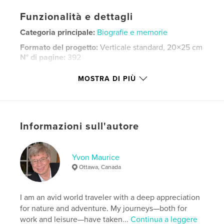
Funzionalità e dettagli
Categoria principale:
Biografie e memorie
Formato del progetto:
Verticale standard, 20×25 cm
N° di pagine:
392
Data di pubblicazione:
ott 17, 2015
MOSTRA DI PIÙ
Lingua
English
Parole chiave
,
,
,
,
memoirs
Canada
Angola
geologist
Informazioni sull'autore
Brazil
Yvon Maurice
Ottawa, Canada
I am an avid world traveler with a deep appreciation
for nature and adventure. My journeys—both for
work and leisure—have taken...
Continua a leggere