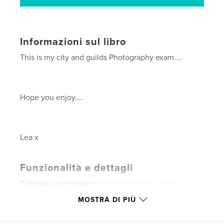
Informazioni sul libro
This is my city and guilds Photography exam....
Hope you enjoy....
Lea x
Funzionalità e dettagli
Categoria principale:
Fumetti e graphic novel
Formato del progetto:
Orizzontale standard, 25×20
MOSTRA DI PIÙ
cm
N° di pagine:
20