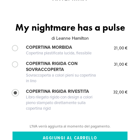
My nightmare has a pulse
di
Leanne Hamilton
COPERTINA MORBIDA
21,00 €
Copertina plastificata lucida, flessibile
COPERTINA RIGIDA CON
31,00 €
SOVRACCOPERTA
Sovraccoperta a colori pieni su copertina
in lino
COPERTINA RIGIDA RIVESTITA
32,00 €
Libro rilegato rigido con design a colori
pieno stampato direttamente sulla
copertina rigid
L'IVA verrà aggiunta al momento del pagamento.