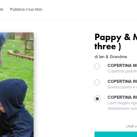
ti
Pubblica il tuo libro
Pappy & Me
three )
di
Ian & Grandma
COPERTINA 
Copertina plastifi
COPERTINA R
Sovraccoperta a co
COPERTINA RI
Libro rilegato ri
direttamente sull
L'IVA 