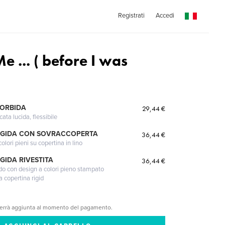
Registrati
Accedi
 ... ( before I was
MORBIDA
29,44 €
cata lucida, flessibile
IGIDA CON SOVRACCOPERTA
36,44 €
lori pieni su copertina in lino
GIDA RIVESTITA
36,44 €
gido con design a colori pieno stampato
a copertina rigid
verrà aggiunta al momento del pagamento.