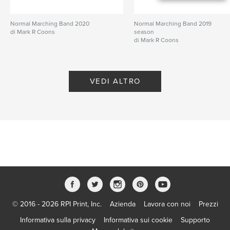
Normal Marching Band 2020
Normal Marching Band 2019
di Mark R Coons
season
di Mark R Coons
VEDI ALTRO
© 2016 - 2026 RPI Print, Inc.
Azienda
Lavora con noi
Prezzi
Informativa sulla privacy
Informativa sui cookie
Supporto