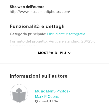
Sito web dell'autore
http://www.musicman5photos.com/
Funzionalità e dettagli
Categoria principale:
Libri d'arte e fotografia
Formato del progetto:
Verticale standard, 20×25 cm
N° di pagine:
42
MOSTRA DI PIÙ
Data di pubblicazione:
gen 18, 2016
Lingua
English
Parole chiave
,
,
,
Informazioni sull'autore
NCHS
marching band
Ironmen
,
Marching Ironmen
band
,
yearbook
Music Man5 Photos -
Mark R Coons
Normal, IL USA