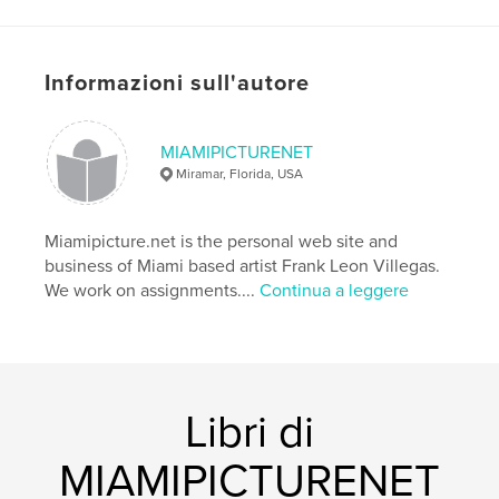
Categoria principale:
Belle arti
Formato del progetto:
Orizzontale standard, 25×20
cm
Informazioni sull'autore
N° di pagine:
40
Data di pubblicazione:
mag 20, 2009
Lingua
English
MIAMIPICTURENET
Miramar, Florida, USA
Parole chiave
,
,
Glenda Leon
cuban artist
Miamipicture.net is the personal web site and
conemporary visual arts
business of Miami based artist Frank Leon Villegas.
We work on assignments....
Continua a leggere
,
Cuba-USA isolation
,
art as a bridge
Libri di
MIAMIPICTURENET