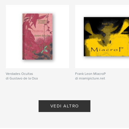
Verdades Ocultas
Frank Leon MiacroP
di Gustavo de la Osa
di miamipicture.net
VEDI ALTRO