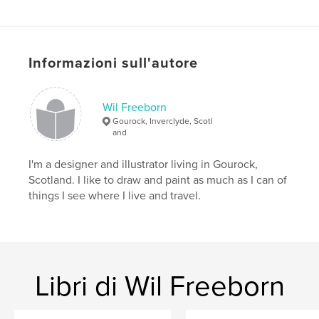
greenock
gourock
,
journal
,
sketchbook
,
Moleskine
Informazioni sull'autore
Wil Freeborn
Gourock, Inverclyde, Scotl
and
I'm a designer and illustrator living in Gourock,
Scotland. I like to draw and paint as much as I can of
things I see where I live and travel.
Libri di Wil Freeborn