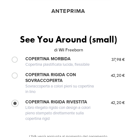
ANTEPRIMA
See You Around (small)
di
Wil Freeborn
COPERTINA MORBIDA
37,98 €
Copertina plastificata lucida, flessibile
COPERTINA RIGIDA CON
42,20 €
SOVRACCOPERTA
Sovraccoperta a colori pieni su copertina
in lino
COPERTINA RIGIDA RIVESTITA
42,20 €
Libro rilegato rigido con design a colori
pieno stampato direttamente sulla
copertina rigid
L'IVA verrà aggiunta al momento del pagamento.