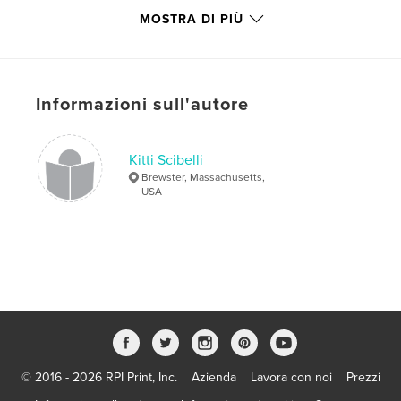
MOSTRA DI PIÙ
Funzionalità e dettagli
Categoria principale:
Umoristico
Informazioni sull'autore
Formato del progetto:
Quadrato piccolo, 18×18 cm
N° di pagine:
34
Data di pubblicazione:
giu 01, 2009
Kitti Scibelli
Parole chiave
Brewster, Massachusetts,
USA
,
,
,
,
nature
fungi
mushrooms
photos
humor
© 2016 - 2026 RPI Print, Inc.
Azienda
Lavora con noi
Prezzi