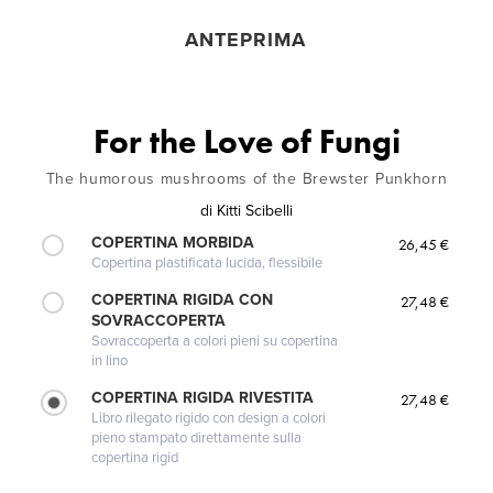
ANTEPRIMA
For the Love of Fungi
The humorous mushrooms of the Brewster Punkhorn
di
Kitti Scibelli
COPERTINA MORBIDA
26,45 €
Copertina plastificata lucida, flessibile
COPERTINA RIGIDA CON
27,48 €
SOVRACCOPERTA
Sovraccoperta a colori pieni su copertina
in lino
COPERTINA RIGIDA RIVESTITA
27,48 €
Libro rilegato rigido con design a colori
pieno stampato direttamente sulla
copertina rigid