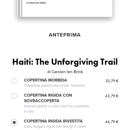
ANTEPRIMA
Haiti: The Unforgiving Trail
di
Carsten ten Brink
COPERTINA MORBIDA
33,79 €
Copertina plastificata lucida, flessibile
COPERTINA RIGIDA CON
43,79 €
SOVRACCOPERTA
Sovraccoperta a colori pieni su copertina
in lino
COPERTINA RIGIDA RIVESTITA
44,79 €
Libro rilegato rigido con design a colori