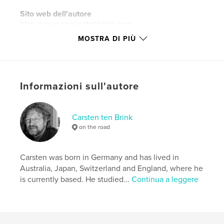
Sito web dell'autore
http://www.carstentenbrink.com
MOSTRA DI PIÙ
Funzionalità e dettagli
Categoria principale:
Viaggi
Categorie aggiuntive
Libri d'arte e fotografia
,
Informazioni sull'autore
Biografie e memorie
Formato del progetto:
Verticale standard, 20×25 cm
Carsten ten Brink
N° di pagine:
48
on the road
Data di pubblicazione:
giu 06, 2016
Lingua
English
Carsten was born in Germany and has lived in
Parole chiave
Australia, Japan, Switzerland and England, where he
,
,
,
,
is currently based. He studied...
Continua a leggere
shoes
footwear
hiking
Caribbean
Haiti