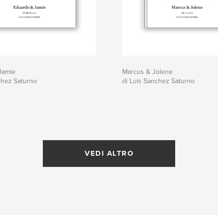
Jamie
Marcus & Jolene
chez Saturno
di Luis Sanchez Saturno
VEDI ALTRO