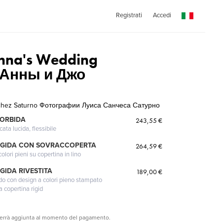
Registrati
Accedi
nna's Wedding
 Анны и Джо
nchez Saturno Фотографии Луиса Санчеса Сатурно
MORBIDA
243,55 €
cata lucida, flessibile
IGIDA CON SOVRACCOPERTA
264,59 €
lori pieni su copertina in lino
GIDA RIVESTITA
189,00 €
gido con design a colori pieno stampato
a copertina rigid
verrà aggiunta al momento del pagamento.