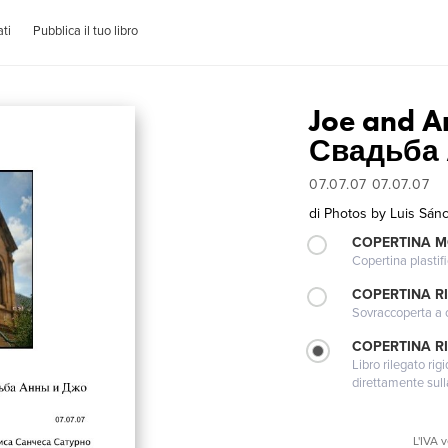
ti
Pubblica il tuo libro
Joe and A
Свадьба
07.07.07 07.07.07
di
Photos by Luis Sá
COPERTINA 
Copertina plastifi
COPERTINA R
Sovraccoperta a co
COPERTINA RI
Libro rilegato ri
direttamente sull
L'IVA 