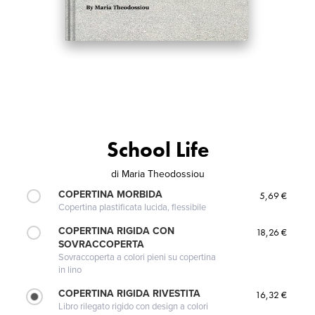
School Life
di
Maria Theodossiou
COPERTINA MORBIDA
5,69 €
Copertina plastificata lucida, flessibile
COPERTINA RIGIDA CON
18,26 €
SOVRACCOPERTA
Sovraccoperta a colori pieni su copertina
in lino
COPERTINA RIGIDA RIVESTITA
16,32 €
Libro rilegato rigido con design a colori