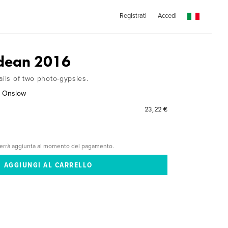
Registrati
Accedi
idean 2016
ails of two photo-gypsies.
k Onslow
23,22 €
verrà aggiunta al momento del pagamento.