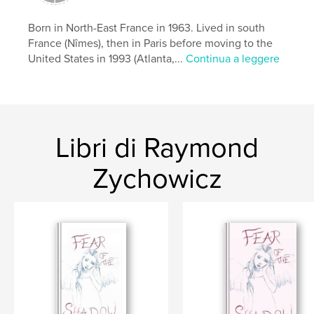
Formato del progetto:
Orizzontale standard, 25×20
cm
N° di pagine:
Born in North-East France in 1963. Lived in south
80
France (Nîmes), then in Paris before moving to the
Data di pubblicazione:
giu 17, 2009
United States in 1993 (Atlanta,...
Continua a leggere
Parole chiave
,
,
,
,
Eglisau
Swiss
Switzerland
Rhein
,
,
Boat
River
Marandet
,
Zychowicz
Libri di Raymond
Zychowicz