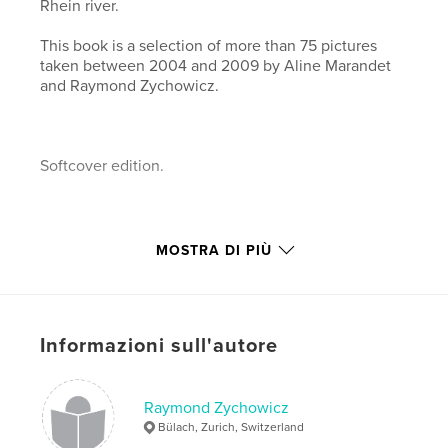
Rhein river.
This book is a selection of more than 75 pictures
taken between 2004 and 2009 by Aline Marandet
and Raymond Zychowicz.
Softcover edition.
Check detailled content and different editions of
MOSTRA DI PIÙ
this book:
http://www.fotoAM.com/xx_book_eglisau.html
Informazioni sull'autore
Funzionalità e dettagli
Raymond Zychowicz
Categoria principale:
Libri d'arte e fotografia
Bülach, Zurich, Switzerland