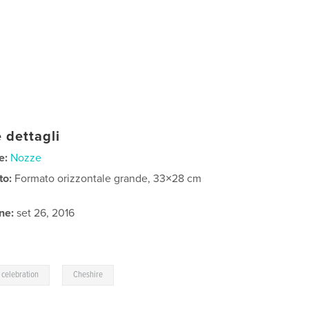
 dettagli
e:
Nozze
to:
Formato orizzontale grande, 33×28 cm
ne:
set 26, 2016
,
celebration
Cheshire