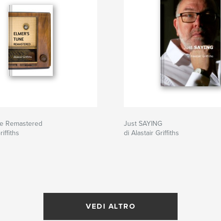
ne Remastered
Just SAYING
riffiths
di Alastair Griffiths
VEDI ALTRO