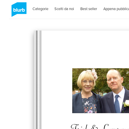
Categorie
Scelti da noi
Best seller
Appena pubblica