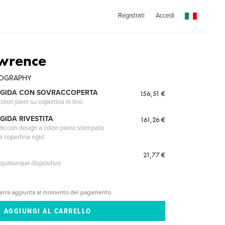
Registrati
Accedi
awrence
TOGRAPHY
IGIDA CON SOVRACCOPERTA
156,51 €
lori pieni su copertina in lino
GIDA RIVESTITA
161,26 €
gido con design a colori pieno stampato
a copertina rigid
21,77 €
 qualunque dispositivo
verrà aggiunta al momento del pagamento.