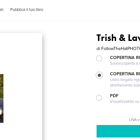
ti
Pubblica il tuo libro
Trish & L
di
FollowTheHatPHO
COPERTINA R
Sovraccoperta a co
COPERTINA RI
Libro rilegato ri
direttamente sull
PDF
Visualizzabile su
L'IVA 