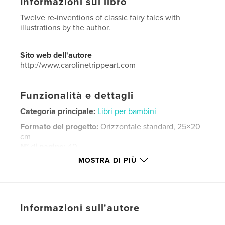
Informazioni sul libro
Twelve re-inventions of classic fairy tales with
illustrations by the author.
Sito web dell'autore
http://www.carolinetrippeart.com
Funzionalità e dettagli
Categoria principale:
Libri per bambini
Formato del progetto:
Orizzontale standard, 25×20
cm
N° di pagine:
40
MOSTRA DI PIÙ
ISBN
Copertina rigida con sovraccoperta: 9781366697219
Data di pubblicazione:
dic 04, 2016
Lingua
English
Informazioni sull'autore
Parole chiave