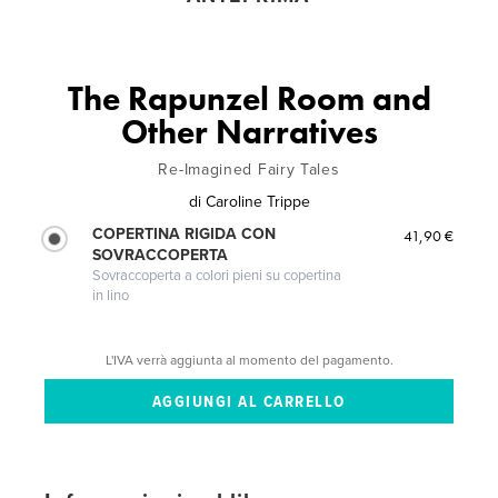
The Rapunzel Room and
Other Narratives
Re-Imagined Fairy Tales
di
Caroline Trippe
COPERTINA RIGIDA CON
41,90 €
SOVRACCOPERTA
Sovraccoperta a colori pieni su copertina
in lino
L'IVA verrà aggiunta al momento del pagamento.