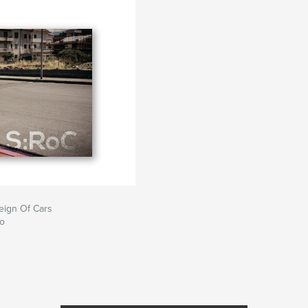
eign Of Cars
no