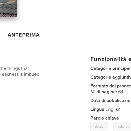
ANTEPRIMA
Funzionalità e
 the things that –
Categoria principal
bleakness is imbued
Categorie aggiunti
Formato del proget
N° di pagine:
64
Data di pubblicazio
Lingua
English
Parole chiave
,
decay
suburbs