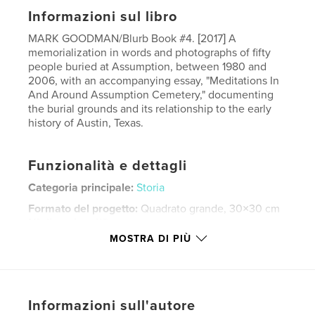
Informazioni sul libro
MARK GOODMAN/Blurb Book #4. [2017] A
memorialization in words and photographs of fifty
people buried at Assumption, between 1980 and
2006, with an accompanying essay, "Meditations In
And Around Assumption Cemetery," documenting
the burial grounds and its relationship to the early
history of Austin, Texas.
Funzionalità e dettagli
Categoria principale:
Storia
Formato del progetto:
Quadrato grande, 30×30 cm
N° di pagine:
118
MOSTRA DI PIÙ
ISBN
Copertina rigida con sovraccoperta: 9781389968693
Data di pubblicazione:
giu 07, 2017
Lingua
English
Informazioni sull'autore