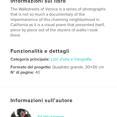
Informazioni sul libro
The Walkstreets of Venice is a series of photographs
that is not so much a documentary of the
impermanence of this charming neighborhood in
California as it is a visual poem that presented itself,
piece by piece out of the dozens of walks I took
there.
Funzionalità e dettagli
Categoria principale:
Libri d'arte e fotografia
Formato del progetto:
Quadrato grande, 30×30 cm
N° di pagine:
40
Data di pubblicazione:
nov 13, 2017
Lingua
English
Parole chiave
Informazioni sull'autore
,
,
photography
Venice
walking
Ed Heckerman