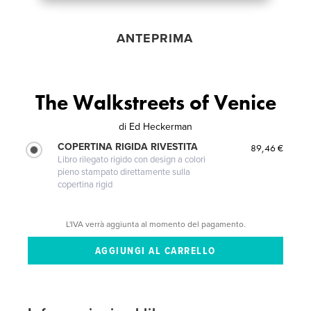
ANTEPRIMA
The Walkstreets of Venice
di
Ed Heckerman
COPERTINA RIGIDA RIVESTITA
89,46 €
Libro rilegato rigido con design a colori
pieno stampato direttamente sulla
copertina rigid
L'IVA verrà aggiunta al momento del pagamento.