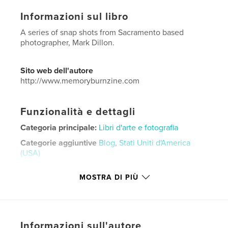
Informazioni sul libro
A series of snap shots from Sacramento based
photographer, Mark Dillon.
Sito web dell'autore
http://www.memoryburnzine.com
Funzionalità e dettagli
Categoria principale:
Libri d'arte e fotografia
Categorie aggiuntive
Blog
,
Stati Uniti d'America
(USA)
Formato del progetto:
13×20 cm
MOSTRA DI PIÙ
N° di pagine:
30
ISBN
Copertina morbida: 9781389333156
Data di pubblicazione:
nov 20, 2017
Informazioni sull'autore