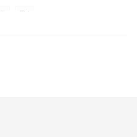
,
lage
poetry