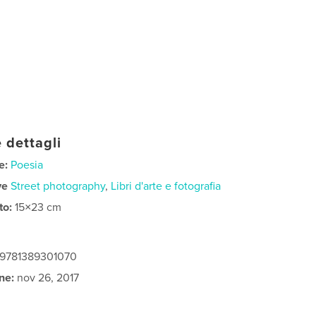
 dettagli
e:
Poesia
ve
Street photography
,
Libri d'arte e fotografia
to:
15×23 cm
: 9781389301070
ne:
nov 26, 2017