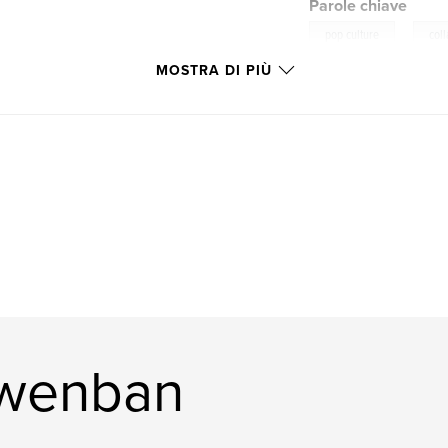
Parole chiave
,
pop culture
col
MOSTRA DI PIÙ
l wenban