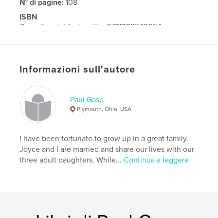
N° di pagine:
108
ISBN
Copertina rigida rivestita: 9781388542054
Copertina morbida: 9781388542061
Copertina rigida con sovraccoperta: 9781388542078
Informazioni sull'autore
Data di pubblicazione:
apr 28, 2018
Lingua
English
Paul Gase
Plymouth, Ohio, USA
I have been fortunate to grow up in a great family.
Joyce and I are married and share our lives with our
three adult daughters. While...
Continua a leggere