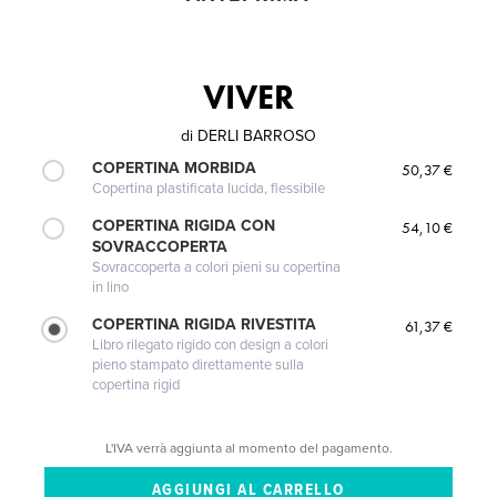
VIVER
di
DERLI BARROSO
COPERTINA MORBIDA
50,37 €
Copertina plastificata lucida, flessibile
COPERTINA RIGIDA CON
54,10 €
SOVRACCOPERTA
Sovraccoperta a colori pieni su copertina
in lino
COPERTINA RIGIDA RIVESTITA
61,37 €
Libro rilegato rigido con design a colori
pieno stampato direttamente sulla
copertina rigid
L'IVA verrà aggiunta al momento del pagamento.