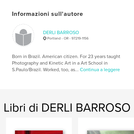
Parole chiave
,
,
,
,
Informazioni sull'autore
Vi
ViVer
Ver
New Photography
,
Recycling
Graffiti
DERLI BARROSO
Portland - OR - 97219-1156
Born in Brazil. American citizen. For 23 years taught
Photography and Kinetic Art in a Art School in
S.Paulo/Brazil. Worked, too, as...
Continua a leggere
Libri di DERLI BARROSO